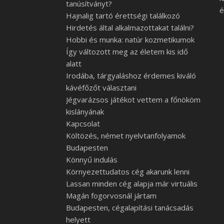
tanúsítványt?
é
Hajnalig tartó érettségi találkozó
Hirdetés által alkalmazottakat találni?
Hobbi és munka: natúr kozmetikumok
Így változott meg az életem kis idő
alatt
Irodába, tárgyaláshoz érdemes kiváló
kávéfőzőt választani
Jégvarázsos játékot vettem a főnököm
kislányának
Kapcsolat
Költözés, német nyelvtanfolyamok
Budapesten
Könnyű indulás
Környezettudatos cég akarunk lenni
Lassan minden cég alapja már virtuális
Magán fogorvosnál jártam
Budapesten, cégalapítási tanácsadás
helyett