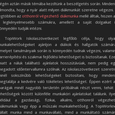
égén aztán másik témába kezdtünk a beszélgetés során. Minden
lmondta, hogy a nyár alatt milyen diákmunkát szeretne végezni.
egtöbben az
otthonról végezhető diákmunka
mellé álltak, hiszen 
 legkényelmesebb számukra, amellett a saját dolgaikat 
önnyedén tudják intézni.
 TopiWork Iskolaszövetkezet legfőbb célja, hogy oly
unkalehetőségeket ajánljon a diákok és hallgatók számár
melyet tanulmányaik során is könnyedén tudnak végezni, valami
arrierépítési és szakmai fejlődési lehetőséget is biztosítanak. Ez
iatt a náluk található ajánlatok hosszútávúak, nem pedig e
egadott időintervallumra szólnak. Az iskolaszövetkezet szeret
inél sokszínűbb lehetőségeket biztosítani, hogy minden
egtalálja a kedvére való tökéletes lehetőséget. Éppen ezért 
parágak minél nagyobb területén próbálnak részt venni, tehát
ehetőségek között különféle munkaköri ajánlatokat találunk. Ily
éldául a gazdasági, fizikai, alkalmi, otthonról végezhe
iákmunkák vagy épp a műszaki munkalehetőség. A TopiWorkn
állalt munka mind a munkavállaló, mind a munkáltató számá