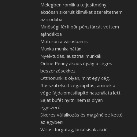
Melegben romlik a teljesítmény,
akciósan sikerült klímákat szereltetnem
az irodába
Minőségi férfi bőr pénztárcát vettem
ajándékba
Motoron a városban is
Munka munka hátán
Nyelvtudás, ausztriai munkák
Online Penny akciós újság a céges
beszerzésekhez
Otthonunk is olyan, mint egy cég.
Rosszul elsült cégalapítás, aminek a
vége fájdalomcsillapító használata lett
Saját büfét nyitni nem is olyan
egyszerű
Sikeres vállalkozás és magánélet: kettő
az egyben!
Városi forgatag, bukósisak akció