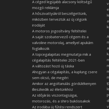
A céged legújabb alacsony költségű
v
mozgó reklámja
e
A hőszivattyúkról beszélgettünk,
l
miközben terveztük az új cégünk
a
irodáját
k
A motoros jogosítvány feltételei
A
A saját szobatervező cégem és a
m
valvoline motorolaj, amellyel apukám
a
foglalkozik
k
A topcegalapitas megmutatja mik a
m
cégalapítás feltételei 2021-ben
m
A változást hozó új táska
m
Ahogyan a cégalapítás, a kuplung csere
m
sem olcsó, de megéri
i
Amikor az angoltanulás gördülékenyen
l
illeszkedik az életünkhöz
p
Az időjárás viszontagságai,
d
motorozás, és a shiro bukósisakok
v
Az irodába új fűtési rendszert