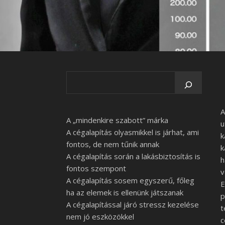
A
A „mindenkire szabott” márka
u
A cégalapítás olyasmikkel is járhat, ami
k
fontos, de nem tűnik annak
k
A cégalapítás során a lakásbiztosítás is
h
fontos szempont
v
A cégalapítás sosem egyszerű, főleg
E
ha az elemek is ellenünk játszanak
p
A cégalapítással járó stressz kezelése
t
nem jó eszközökkel
c