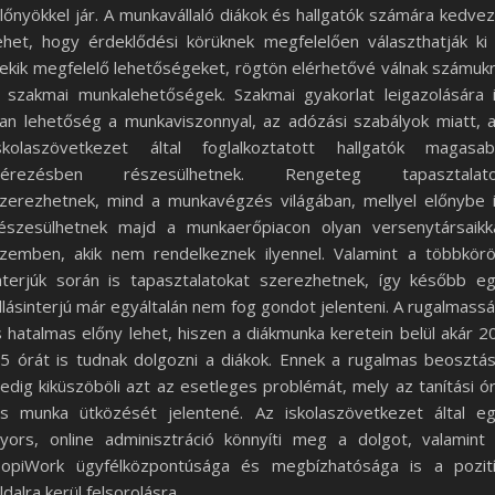
lőnyökkel jár. A munkavállaló diákok és hallgatók számára kedve
ehet, hogy érdeklődési körüknek megfelelően választhatják ki
ekik megfelelő lehetőségeket, rögtön elérhetővé válnak számuk
 szakmai munkalehetőségek. Szakmai gyakorlat leigazolására 
an lehetőség a munkaviszonnyal, az adózási szabályok miatt, 
skolaszövetkezet által foglalkoztatott hallgatók magasa
bérezésben részesülhetnek. Rengeteg tapasztalato
zerezhetnek, mind a munkavégzés világában, mellyel előnybe 
észesülhetnek majd a munkaerőpiacon olyan versenytársaikk
zemben, akik nem rendelkeznek ilyennel. Valamint a többkör
nterjúk során is tapasztalatokat szerezhetnek, így később e
llásinterjú már egyáltalán nem fog gondot jelenteni. A rugalmass
s hatalmas előny lehet, hiszen a diákmunka keretein belül akár 2
5 órát is tudnak dolgozni a diákok. Ennek a rugalmas beosztá
edig kiküszöböli azt az esetleges problémát, mely az tanítási ó
s munka ütközését jelentené. Az iskolaszövetkezet által e
yors, online adminisztráció könnyíti meg a dolgot, valamint
opiWork ügyfélközpontúsága és megbízhatósága is a pozit
ldalra kerül felsorolásra.