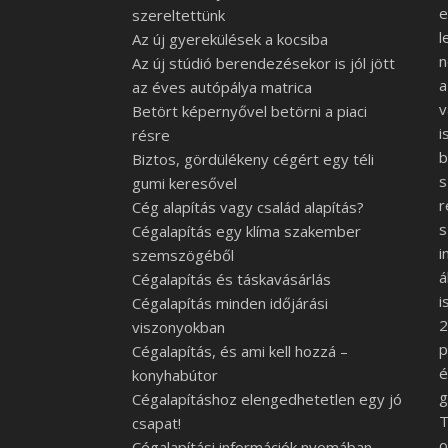
e
szereltettünk
l
Az új gyerekülések a kocsiba
n
Az új stúdió berendezésekor is jól jött
a
az éves autópálya matrica
v
Betört képernyővel betörni a piaci
i
résre
Biztos, gördülékeny cégért egy téli
s
gumi keresővel
r
Cég alapítás vagy család alapítás?
s
Cégalapítás egy klíma szakember
i
szemszögéből
á
Cégalapítás és táskavásárlás
i
Cégalapítás minden időjárási
2
viszonyokban
p
Cégalapítás, és ami kell hozzá –
é
konyhabútor
g
Cégalapításhoz elengedhetetlen egy jó
T
csapat!
o
Cégalapítási információk nyomában