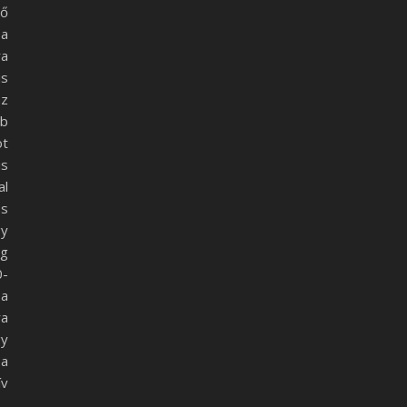
ző
 a
ra
is
az
bb
t
is
al
ös
gy
ág
0-
sa
ra
gy
 a
ív