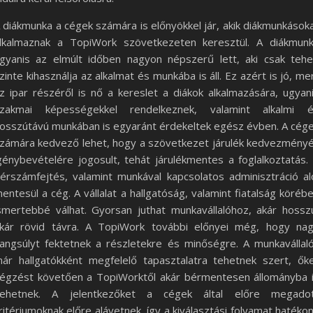
 diákmunka a cégek számára is előnyökkel jár, akik diákmunkások
lkalmaznak a TopiWork szövetkezeten keresztül. A diákmun
gyanis az elmúlt időben nagyon népszerű lett, aki csak tehe
zinte kihasználja az alkalmat és munkába is áll. Ez azért is jó, me
z ipar részéről is nő a kereslet a diákok alkalmazására, ugyan
zakmai képességekkel rendelkeznek, valamint alkalmi 
osszútávú munkában is egyaránt érdekeltek egész évben. A cég
zámára kedvező lehet, hogy a szövetkezet járulék kedvezmény
génybevételére jogosult, tehát járulékmentes a foglalkoztatás.
érszámfejtés, valamint munkával kapcsolatos adminisztráció al
entesül a cég. A vállalat a hallgatóság, valamint fiatalság köréb
smertebbé válhat. Gyorsan juthat munkavállalóhoz, akár hossz
kár rövid távra. A TopiWork további előnyei még, hogy na
angsúlyt fektetnek a részletekre és minőségre. A munkavállal
ár hallgatókként megfelelő tapasztalatra tehetnek szert, ők
égzést követően a TopiWorktől akár bérmentesen állományba 
ehetnek. A jelentkezőket a cégek által előre megado
ritériumoknak előre alávetnek, így a kiválasztási folyamat hatéko