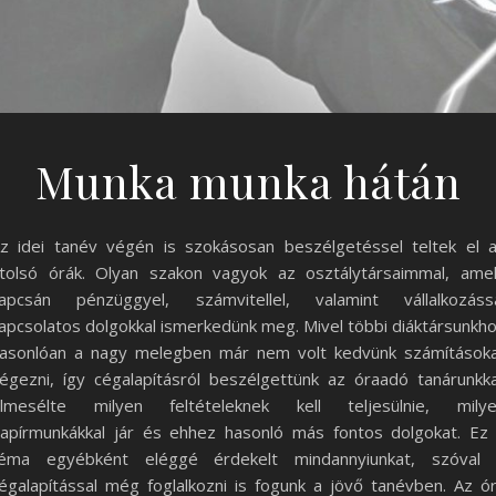
Munka munka hátán
z idei tanév végén is szokásosan beszélgetéssel teltek el 
tolsó órák. Olyan szakon vagyok az osztálytársaimmal, ame
apcsán pénzüggyel, számvitellel, valamint vállalkozáss
apcsolatos dolgokkal ismerkedünk meg. Mivel többi diáktársunkh
asonlóan a nagy melegben már nem volt kedvünk számítások
égezni, így cégalapításról beszélgettünk az óraadó tanárunkka
lmesélte milyen feltételeknek kell teljesülnie, mily
apírmunkákkal jár és ehhez hasonló más fontos dolgokat. Ez
éma egyébként eléggé érdekelt mindannyiunkat, szóval
égalapítással még foglalkozni is fogunk a jövő tanévben. Az ó