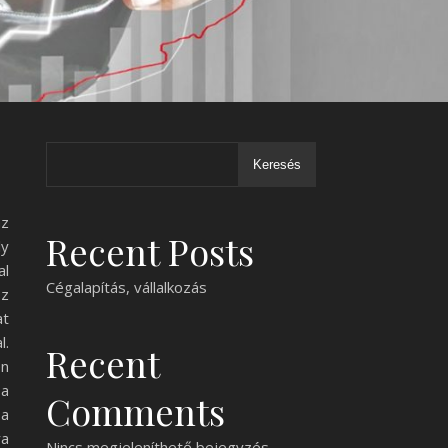
Keresés
az
Recent Posts
ly
al
Cégalapítás, vállalkozás
oz
at
l.
Recent
en
 a
Comments
 a
ra
Nincs megjeleníthető bejegyzés.