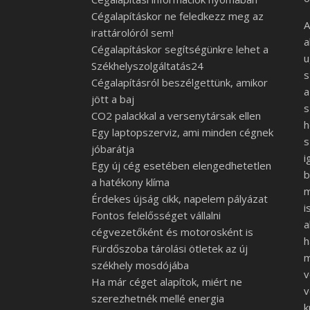
Cégalapításkor ne feledkezz meg az
A
irattárolóról sem!
a
Cégalapításkor segítségünkre lehet a
u
Székhelyszolgáltatás24
s
Cégalapításról beszélgettünk, amikor
a
jött a baj
s
CO2 palackkal a versenytársak ellen
h
Egy laptopszerviz, ami minden cégnek
s
jóbarátja
i
Egy új cég esetében elengedhetetlen
b
a hatékony klíma
m
Érdekes újság cikk, napelem pályázat
i
Fontos felelősséget vállalni
a
cégvezetőként és motorosként is
h
Fürdőszoba tárolási ötletek az új
m
székhely mosdójába
v
Ha már céget alapítok, miért ne
v
szerezhetnék mellé energia
k