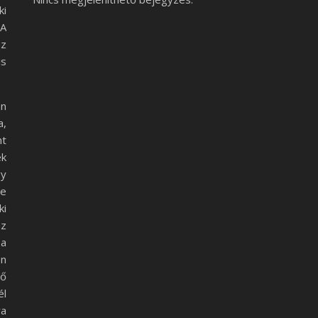
ki
 A
az
is
an
a,
nt
ek
gy
ne
ki
az
 a
en
tő
él
ra