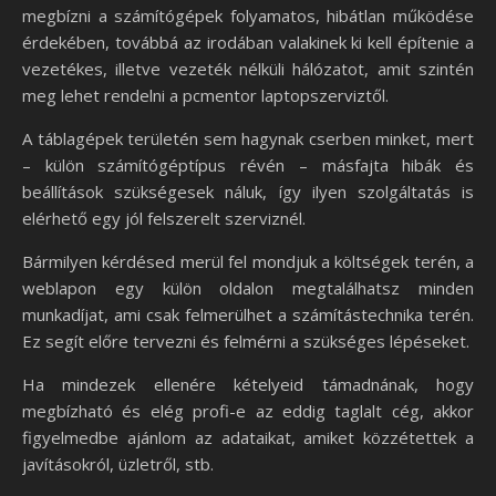
megbízni a számítógépek folyamatos, hibátlan működése
érdekében, továbbá az irodában valakinek ki kell építenie a
vezetékes, illetve vezeték nélküli hálózatot, amit szintén
meg lehet rendelni a pcmentor laptopszerviztől.
A táblagépek területén sem hagynak cserben minket, mert
– külön számítógéptípus révén – másfajta hibák és
beállítások szükségesek náluk, így ilyen szolgáltatás is
elérhető egy jól felszerelt szerviznél.
Bármilyen kérdésed merül fel mondjuk a költségek terén, a
weblapon egy külön oldalon megtalálhatsz minden
munkadíjat, ami csak felmerülhet a számítástechnika terén.
Ez segít előre tervezni és felmérni a szükséges lépéseket.
Ha mindezek ellenére kételyeid támadnának, hogy
megbízható és elég profi-e az eddig taglalt cég, akkor
figyelmedbe ajánlom az adataikat, amiket közzétettek a
javításokról, üzletről, stb.