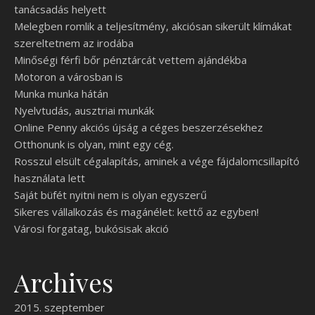
tanácsadás helyett
Melegben romlik a teljesítmény, akciósan sikerült klímákat
szereltetnem az irodába
Minőségi férfi bőr pénztárcát vettem ajándékba
Motoron a városban is
Munka munka hátán
Nyelvtudás, ausztriai munkák
Online Penny akciós újság a céges beszerzésekhez
Otthonunk is olyan, mint egy cég.
Rosszul elsült cégalapítás, aminek a vége fájdalomcsillapító
használata lett
Saját büfét nyitni nem is olyan egyszerű
Sikeres vállalkozás és magánélet: kettő az egyben!
Városi forgatag, bukósisak akció
Archives
2015. szeptember