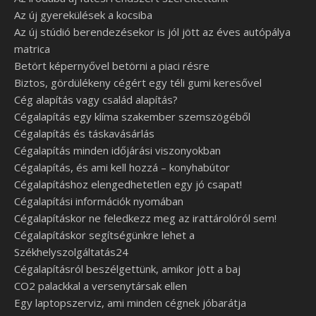
Az új gyerekülések a kocsiba
Az új stúdió berendezésekor is jól jött az éves autópálya
matrica
Betört képernyővel betörni a piaci résre
Biztos, gördülékeny cégért egy téli gumi keresővel
Cég alapítás vagy család alapítás?
Cégalapítás egy klíma szakember szemszögéből
Cégalapítás és táskavásárlás
Cégalapítás minden időjárási viszonyokban
Cégalapítás, és ami kell hozzá – konyhabútor
Cégalapításhoz elengedhetetlen egy jó csapat!
Cégalapítási információk nyomában
Cégalapításkor ne feledkezz meg az irattárolóról sem!
Cégalapításkor segítségünkre lehet a
Székhelyszolgáltatás24
Cégalapításról beszélgettünk, amikor jött a baj
CO2 palackkal a versenytársak ellen
Egy laptopszerviz, ami minden cégnek jóbarátja