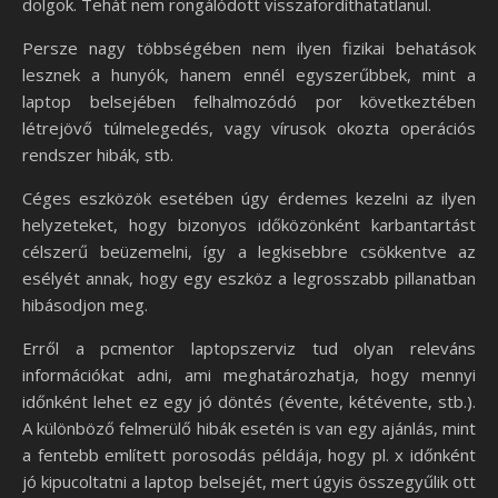
dolgok. Tehát nem rongálódott visszafordíthatatlanul.
Persze nagy többségében nem ilyen fizikai behatások
lesznek a hunyók, hanem ennél egyszerűbbek, mint a
laptop belsejében felhalmozódó por következtében
létrejövő túlmelegedés, vagy vírusok okozta operációs
rendszer hibák, stb.
Céges eszközök esetében úgy érdemes kezelni az ilyen
helyzeteket, hogy bizonyos időközönként karbantartást
célszerű beüzemelni, így a legkisebbre csökkentve az
esélyét annak, hogy egy eszköz a legrosszabb pillanatban
hibásodjon meg.
Erről a pcmentor laptopszerviz tud olyan releváns
információkat adni, ami meghatározhatja, hogy mennyi
időnként lehet ez egy jó döntés (évente, kétévente, stb.).
A különböző felmerülő hibák esetén is van egy ajánlás, mint
a fentebb említett porosodás példája, hogy pl. x időnként
jó kipucoltatni a laptop belsejét, mert úgyis összegyűlik ott