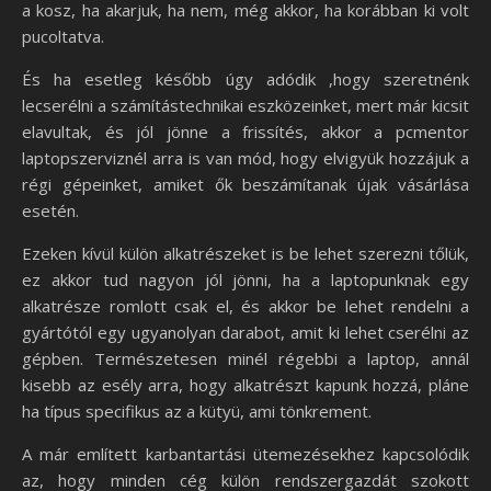
a kosz, ha akarjuk, ha nem, még akkor, ha korábban ki volt
pucoltatva.
És ha esetleg később úgy adódik ,hogy szeretnénk
lecserélni a számítástechnikai eszközeinket, mert már kicsit
elavultak, és jól jönne a frissítés, akkor a pcmentor
laptopszerviznél arra is van mód, hogy elvigyük hozzájuk a
régi gépeinket, amiket ők beszámítanak újak vásárlása
esetén.
Ezeken kívül külön alkatrészeket is be lehet szerezni tőlük,
ez akkor tud nagyon jól jönni, ha a laptopunknak egy
alkatrésze romlott csak el, és akkor be lehet rendelni a
gyártótól egy ugyanolyan darabot, amit ki lehet cserélni az
gépben. Természetesen minél régebbi a laptop, annál
kisebb az esély arra, hogy alkatrészt kapunk hozzá, pláne
ha típus specifikus az a kütyü, ami tönkrement.
A már említett karbantartási ütemezésekhez kapcsolódik
az, hogy minden cég külön rendszergazdát szokott