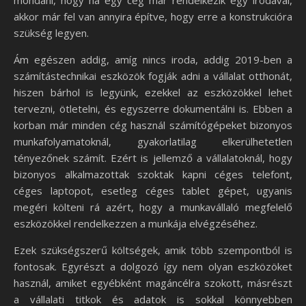
mondani, hogy ha egy cég már rendelkezik egy irodával,
akkor már fel van annyira építve, hogy erre a konstrukcióra
szükség legyen.
Ám egészen addig, amíg nincs iroda, addig 2019-ben a
számítástechnikai eszközök fogják adni a vállalat otthonát,
hiszen bárhol is legyünk, ezekkel az eszközökkel lehet
tervezni, ötletelni, és egyszerre dokumentálni is. Ebben a
korban már minden cég használ számítógépeket bizonyos
munkafolyamatoknál, gyakorlatilag elkerülhetetlen
tényezőnek számít. Ezért is jellemző a vállalatoknál, hogy
bizonyos alkalmazottak szoktak kapni céges telefont,
céges laptopot, esetleg céges tablet gépet, ugyanis
megéri költeni rá azért, hogy a munkavállaló megfelelő
eszközökkel rendelkezzen a munkája elvégzéséhez.
Ezek szükségszerű költségek, amik több szempontból is
fontosak. Egyrészt a dolgozó így nem olyan eszközöket
használ, amiket egyébként magáncélra szokott, másrészt
a vállalati titkok és adatok is sokkal könnyebben