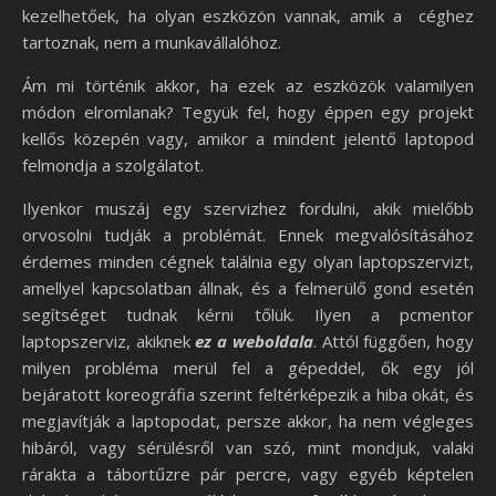
kezelhetőek, ha olyan eszközön vannak, amik a céghez
tartoznak, nem a munkavállalóhoz.
Ám mi történik akkor, ha ezek az eszközök valamilyen
módon elromlanak? Tegyük fel, hogy éppen egy projekt
kellős közepén vagy, amikor a mindent jelentő laptopod
felmondja a szolgálatot.
Ilyenkor muszáj egy szervizhez fordulni, akik mielőbb
orvosolni tudják a problémát. Ennek megvalósításához
érdemes minden cégnek találnia egy olyan laptopszervizt,
amellyel kapcsolatban állnak, és a felmerülő gond esetén
segítséget tudnak kérni tőlük. Ilyen a pcmentor
laptopszerviz, akiknek
ez a weboldala
. Attól függően, hogy
milyen probléma merül fel a gépeddel, ők egy jól
bejáratott koreográfia szerint feltérképezik a hiba okát, és
megjavítják a laptopodat, persze akkor, ha nem végleges
hibáról, vagy sérülésről van szó, mint mondjuk, valaki
rárakta a tábortűzre pár percre, vagy egyéb képtelen