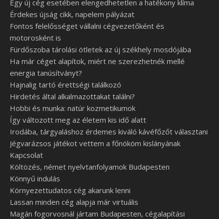
Egy új cég esetében elengedhetetlen a hatékony klíma
Érdekes újság cikk, napelem pályázat
Fontos felelősséget vállalni cégvezetőként és
motorosként is
Fürdőszoba tárolási ötletek az új székhely mosdójába
Ha már céget alapítok, miért ne szerezhetnék mellé
energia tanúsítványt?
Hajnalig tartó érettségi találkozó
Hirdetés által alkalmazottakat találni?
Hobbi és munka: natúr kozmetikumok
Így változott meg az életem kis idő alatt
Irodába, tárgyaláshoz érdemes kiváló kávéfőzőt választani
Jégvarázsos játékot vettem a főnököm kislányának
Kapcsolat
Költözés, német nyelvtanfolyamok Budapesten
Könnyű indulás
Környezettudatos cég akarunk lenni
Lassan minden cég alapja már virtuális
Magán fogorvosnál jártam Budapesten, cégalapítási