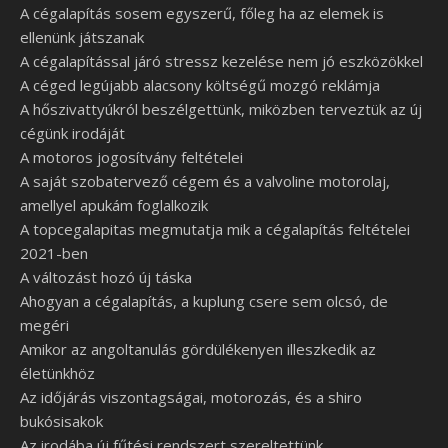
A cégalapítás sosem egyszerű, főleg ha az elemek is
ellenünk játszanak
A cégalapítással járó stressz kezelése nem jó eszközökkel
A céged legújabb alacsony költségű mozgó reklámja
A hőszivattyúkról beszélgettünk, miközben terveztük az új
cégünk irodáját
A motoros jogosítvány feltételei
A saját szobatervező cégem és a valvoline motorolaj,
amellyel apukám foglalkozik
A topcegalapitas megmutatja mik a cégalapítás feltételei
2021-ben
A változást hozó új táska
Ahogyan a cégalapítás, a kuplung csere sem olcsó, de
megéri
Amikor az angoltanulás gördülékenyen illeszkedik az
életünkhöz
Az időjárás viszontagságai, motorozás, és a shiro
bukósisakok
Az irodába új fűtési rendszert szereltettünk